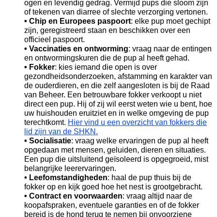
ogen en levendig gedrag. Vermijd pups die sloom zijn
of tekenen van diarree of slechte verzorging vertonen.
• Chip en Europees paspoort
: elke pup moet gechipt
zijn, geregistreerd staan en beschikken over een
officieel paspoort.
• Vaccinaties en ontworming
: vraag naar de entingen
en ontwormingskuren die de pup al heeft gehad.
• Fokker
: kies iemand die open is over
gezondheidsonderzoeken, afstamming en karakter van
de ouderdieren, en die zelf aangesloten is bij de Raad
van Beheer. Een betrouwbare fokker verkoopt u niet
direct een pup. Hij of zij wil eerst weten wie u bent, hoe
uw huishouden eruitziet en in welke omgeving de pup
terechtkomt.
Hier vind u een overzicht van fokkers die
lid zijn van de SHKN.
• Socialisatie
: vraag welke ervaringen de pup al heeft
opgedaan met mensen, geluiden, dieren en situaties.
Een pup die uitsluitend geïsoleerd is opgegroeid, mist
belangrijke leerervaringen.
• Leefomstandigheden
: haal de pup thuis bij de
fokker op en kijk goed hoe het nest is grootgebracht.
• Contract en voorwaarden
: vraag altijd naar de
koopafspraken, eventuele garanties en of de fokker
bereid is de hond terug te nemen bij onvoorziene