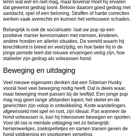
leren wat wel en niet mag, maar bovenal moet hij ervaren
dat gewenst gedrag loont. Beloon daarom goed gedrag met
aandacht, spel of een beloning. Straffen of harde correcties
werken vaak averechts en kunnen het vertrouwen schaden.
Belangrijk is ook de socialisatie: laat uw pup op een
positieve manier kennismaken met mensen, kinderen,
andere honden en allerlei situaties. De wereld waarin hij
terechtkomt is breed en veelzijdig, en hoe beter hij in de
jonge periode leert dat nieuwe ervaringen veilig zijn, hoe
stabieler zijn gedrag als volwassen hond.
Beweging en uitdaging
Veel nieuwe eigenaren denken dat een Siberian Husky
vooral heel veel beweging nodig heeft. Dat is deels waar,
maar beweging moet passen bij de leeftijd. Een jonge pup
mag nog geen lange afstanden lopen; het skelet en de
gewrichten zijn volop in ontwikkeling. Korte wandelingen,
afgewisseld met spel en rust, zijn ideaal. Pas wanneer de
hond volwassen is, kan hij intensiever bewegen en sporten.
Voor dit ras is mentale uitdaging net zo belangrijk:
hersenwerkjes, zoekspelletjes en samen trainen geven de
hond voldoening en voorkomen verveling.