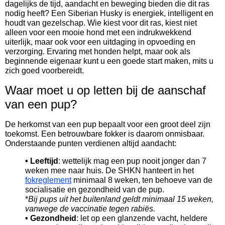
dagelijks de tijd, aandacht en beweging bieden die dit ras
nodig heeft? Een Siberian Husky is energiek, intelligent en
houdt van gezelschap. Wie kiest voor dit ras, kiest niet
alleen voor een mooie hond met een indrukwekkend
uiterlijk, maar ook voor een uitdaging in opvoeding en
verzorging. Ervaring met honden helpt, maar ook als
beginnende eigenaar kunt u een goede start maken, mits u
zich goed voorbereidt.
Waar moet u op letten bij de aanschaf
van een pup?
De herkomst van een pup bepaalt voor een groot deel zijn
toekomst. Een betrouwbare fokker is daarom onmisbaar.
Onderstaande punten verdienen altijd aandacht:
• Leeftijd
: wettelijk mag een pup nooit jonger dan 7
weken mee naar huis. De SHKN hanteert in het
fokreglement
minimaal 8 weken, ten behoeve van de
socialisatie en gezondheid van de pup.
*
Bij pups uit het buitenland geldt minimaal 15 weken,
vanwege de vaccinatie tegen rabiës.
• Gezondheid
: let op een glanzende vacht, heldere