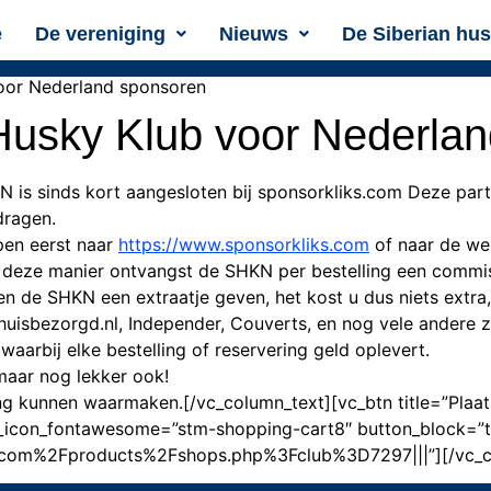
e
De vereniging
Nieuws
De Siberian hu
voor Nederland sponsoren
 Husky Klub voor Nederla
is sinds kort aangesloten bij sponsorkliks.com Deze par
dragen.
open eerst naar
https://www.sponsorkliks.com
of naar de we
 deze manier ontvangst de SHKN per bestelling een commis
en de SHKN een extraatje geven, het kost u dus niets extra,
uisbezorgd.nl, Independer, Couverts, en nog vele andere zi
waarbij elke bestelling of reservering geld oplevert.
 maar nog lekker ook!
g kunnen waarmaken.[/vc_column_text][vc_btn title=”Plaats
 i_icon_fontawesome=”stm-shopping-cart8″ button_block=”t
.com%2Fproducts%2Fshops.php%3Fclub%3D7297|||”][/vc_c