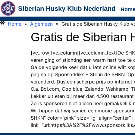
Siberian Husky Klub Nederland
Hom
Home
»
Algemeen
»
Gratis de Siberian Husky Klub 
Gratis de Siberian
[vc_row][vc_column][vc_column_text]De SHKN 
vereniging of stichting een warm hart toe te 
Ga de volgende keer dat u iets online wilt k
pagina op Sponsorkliks – Steun de SHKN. Op
veranderd. Dus een scherpe prijs op internet 
O.a. Bol.com, Coolblue, Zalando, Wehkamp, Th
Lekker uit eten bij meer dan 4.500 restaurant 
Zo is sponsoren niet alleen heel gemakkelijk
Wij hopen dat wij samen een mooie sponsorin
SHKN” color=”pink” size=”lg” align=”center”
link=”url:https%3A%2F%2Fwww.sponsorkliks