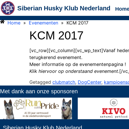
Siberian Husky Klub Nederland
Hom
Home
»
Evenementen
»
KCM 2017
KCM 2017
[vc_row][vc_column][vc_wp_text]Vanaf heden i
terugkerend evenement.
Meer informatie op de evenementenpagina !
Klik hiervoor op onderstaand evenement.
[/vc
Getagged
clubmatch
,
DogCenter
,
kampioens
Met
dank aan onze sponsoren
Siberian Husky Klub Nederland