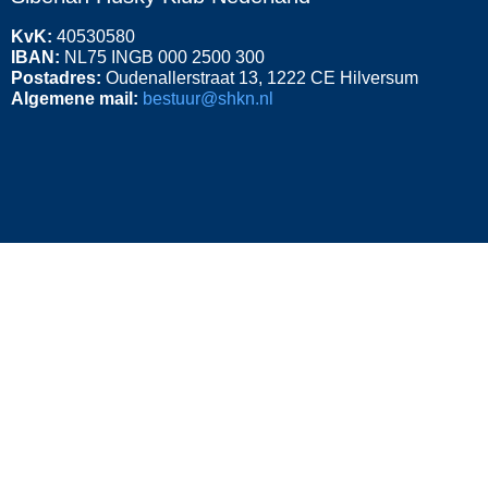
KvK:
40530580
IBAN:
NL75 INGB 000 2500 300
Postadres:
Oudenallerstraat 13, 1222 CE Hilversum
Algemene mail:
bestuur@shkn.nl