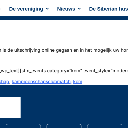
e
De vereniging
Nieuws
De Siberian hu
s de uitschrijving online gegaan en in het mogelijk uw hon
_wp_text][stm_events category=”kcm” event_style=”modern
chap
,
kampioenschapsclubmatch
,
kcm