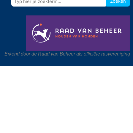
Zoeken
Erkend door de Raad van Beheer als officiële rasvereniging