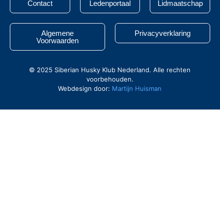
Contact
Ledenportaal
Lidmaatschap
Algemene
Privacyverklaring
Voorwaarden
© 2025 Siberian Husky Klub Nederland. Alle rechten
voorbehouden.
Webdesign door:
Martijn Huisman